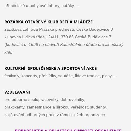
příměstské a pobytové tábory, puťáky ...
ROZÁRKA
OTEVŘENÝ KLUB DĚTÍ A MLÁDEŽE
zážitková zahrada Pražské předměstí, České
Budějovice 3
klubovna Lidická třída 124/11, 370 86 České
Budějovice 7
(
budova č.p. 1696 na nádvoří
Katastrálního úřadu pro Jihočeský
kraj)
KULTURNÍ, SPOLEČENSKÉ A SPORTOVNÍ AKCE
festivaly, koncerty, přehlídky, soutěže, lidové tradice, plesy ...
VZDĚLÁVÁNÍ
pro odborné spolupracovníky, dobrovolníky,
praktikanty, zaměstnance a širokou veřejnost, studenty,
zajišťování odborných praxí v rámci služeb organizace.
PORADENSTVÍ V OBLASTECH ČINNOSTI ORGANIZACE