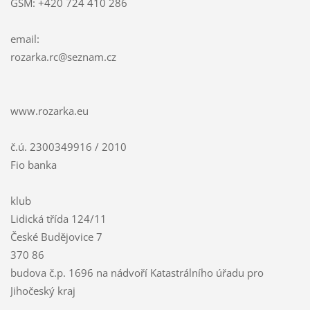
GSM: +420 724 410 286
email:
rozarka.
rc@sezna
m.cz
www.rozarka.eu
č.ú. 2300349916 / 2010
Fio banka
klub
Lidická třída 124/11
České Budějovice 7
370 86
budova č.p. 1696 na nádvoří Katastrálního úřadu pro
Jihočeský kraj