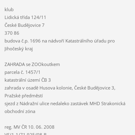
klub
Lidická třída 124/11
České Budějovice 7
370 86
budova č.p. 1696 na nádvoří Katastrálního úřadu pro
Jihočeský kraj
ZAHRADA se ZOOkoutkem
parcela č. 1457/1
katastrální území ČB 3
zahrada v osadě Husova kolonie, České Budějovice 3,
Pražské předměstí
sjezd z Nádražní ulice nedaleko zastávek MHD Strakonická
obchodní zóna
reg. MV ČR 10. 06. 2008
VS/1-1/71 925/08-R