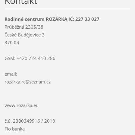
Kontakt
Rodinné centrum ROZÁRKA IČ: 227 33 027
Průběžná 2305/38
České Budějovice 3
370 04
GSM: +420 724 410 286
email:
rozarka.
rc@sezna
m.cz
www.rozarka.eu
č.ú. 2300349916 / 2010
Fio banka