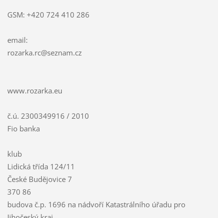
GSM: +420 724 410 286
email:
rozarka.
rc@sezna
m.cz
www.rozarka.eu
č.ú. 2300349916 / 2010
Fio banka
klub
Lidická třída 124/11
České Budějovice 7
370 86
budova č.p. 1696 na nádvoří Katastrálního úřadu pro
Jihočeský kraj