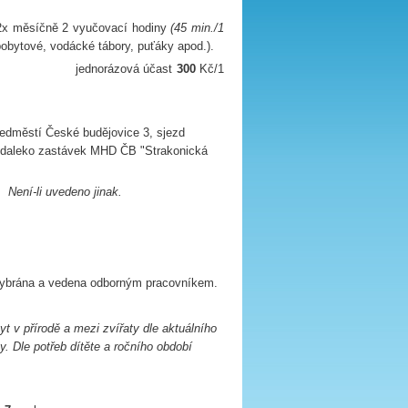
e 2x měsíčně 2 vyučovací hodiny
(45 min./1
pobytové, vodácké tábory, puťáky apod.).
ová účast
300
Kč/1
ředměstí České budějovice 3, sjezd
nedaleko zastávek MHD ČB "Strakonická
e.
Není-li uvedeno jinak.
i, vybrána a vedena odborným pracovníkem.
yt v přírodě a mezi zvířaty dle aktuálního
. Dle potřeb dítěte a ročního období