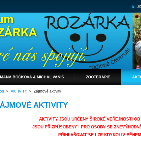
Úv
MANA BOČKOVÁ & MICHAL VANIŠ
ZOOTERAPIE
AKTI
od
>
AKTIVITY
>
Zájmové aktivity
ÁJMOVÉ AKTIVITY
AKTIVITY JSOU URČENY ŠIROKÉ VEŘEJNOSTI OD 
JSOU PŘIZPŮSOBENY
I PRO OSOBY SE ZNEVÝHODNĚ
PŘIHLAŠOVAT SE LZE KDYKOLIV BĚHEM