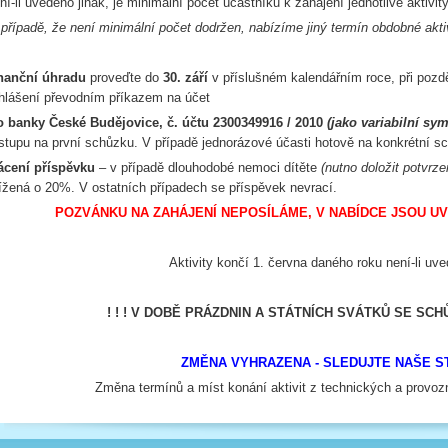
ní-li uvedeno jinak, je minimální počet účastníků k zahájení jednotlivé aktivit
 případě, že není minimální počet dodržen, nabízíme jiný termín obdobné aktiv
nanční úhradu
proveďte do
30. září
v příslušném kalendářním roce, při pozd
ihlášení převodním příkazem na účet
o banky České Budějovice, č. účtu 2300349916 / 2010
(j
ako variabilní sy
stupu na první schůzku. V případě jednorázové účasti hotově na konkrétní s
ácení příspěvku
– v případě dlouhodobé nemoci dítěte
(nutno doložit potvrz
ížená o 20%. V ostatních případech se příspěvek nevrací.
POZVÁNKU NA ZAHÁJENÍ NEPOSÍLÁME, V NABÍDCE JSOU U
Aktivity končí 1. června daného roku není-li uve
! ! ! V DOBĚ PRÁZDNIN A STÁTNÍCH SVÁTKŮ SE SCHŮ
ZMĚNA VYHRAZENA - SLEDUJTE NAŠE 
Změna termínů a míst konání aktivit z technických a provo