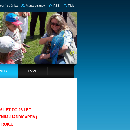
odní stránka
Mapa stránek
RSS
Tisk
VITY
EVVO
6 LET DO 26 LET
NÍM (HANDICAPEM)
 ROKU.