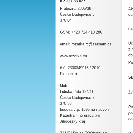
IČ: 227 33 027
Průběžná 2305/38
Ak
České Budějovice 3
vy
370 04
C
ná
GSM: +420 724 410 286
Úč
email:
rozarka.
rc@sezna
m.cz
z 
ob
www.rozarka.eu
Po
č.ú. 2300349916 / 2010
Fio banka
Sk
klub
Lidická třída 124/11
Zv
České Budějovice 7
370 86
Po
budova č.p. 1696 na nádvoří
po
Katastrálního úřadu pro
oc
Jihočeský kraj