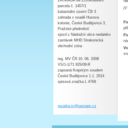
ZAHRADA se ZOOkoutkem
Ne
parcela č. 1457/1
(V
katastrální území ČB 3
zahrada v osadě Husova
Fi
kolonie, České Budějovice 3,
př
Pražské předměstí
sjezd z Nádražní ulice nedaleko
Fi
zastávek MHD Strakonická
ná
obchodní zóna
Vr
sn
reg. MV ČR 10. 06. 2008
VS/1-1/71 925/08-R
zapsaná Krajským soudem
České Budějovice 1.1. 2014
spisová značka L 4769
rozarka.rc@seznam.cz