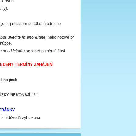
y
7
osob.
ity).
ějším přihlášení do
10
dnů ode dne
mbol uveďte jméno dítěte)
nebo hotově při
chůzce.
ením od lékaře)
se vrací poměrná část
VEDENY TERMÍNY ZAHÁJENÍ
deno jinak.
ZKY NEKONAJÍ ! ! !
STRÁNKY
zních důvodů vyhrazena.