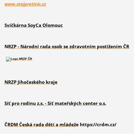
www.stajprotivin.cz
Svíčkárna SoyCa Olomouc
N
RZP - Národní rada osob se zdravotním postižením ČR
NRZP Jihočeského kraje
S
íť pro rodinu z.s. - Síť mateřských cente
r o.s.
Č
RDM Česká rada dětí a mládež
e https://crdm.cz/