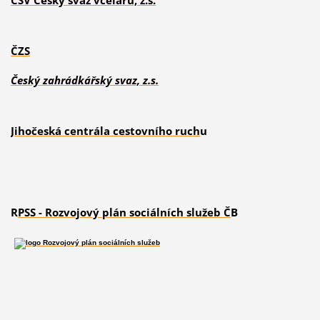
ČSV Český svaz včelařů, z.s.
ČZS
Český zahrádkářský svaz, z.s.
J
ihočeská centrála cestovního ruch
u
R
PSS - Rozvojový plán sociálních služeb Č
B