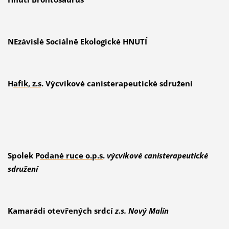
NEzávislé Sociálně Ekologické HNUTÍ
H
afík, z.s
.
Výcvikové canisterapeutické sdružení
Spolek P
odané ruce o.p.s
.
výcvikové canisterapeutické
sdružení
Kamarádi otevřených srdcí
z.s. Nový Malín