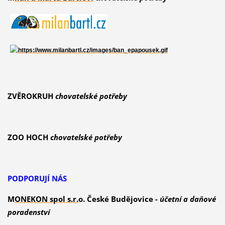
ZVĚROKRUH
chovatelské potřeby
ZOO HOCH
chovatelské potřeby
PODPORUJÍ NÁS
M
ONEKON spol s.r.
o. České Budějovice -
účetní a daňové
poradenství