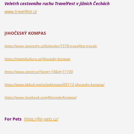
Veletrh cestovního ruchu TravelFest v jižních Čechách
www.travelfest.cz
JIHOČESKÝ KOMPAS
https://www.jiznicechy.cz/kalendar/1578-travelfest-travelc
https://mistnikultura.cz/jihocesky-kompas
https://www.czecot.cz/?page=14&id=11100
https://www.bbkult.net/cz/addresses/69113-jihocesky-kompas/
https://www.facebook.com/JihoceskyKompas/
For Pets
https://for-pets.cz/