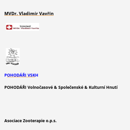
M
VDr. Vladimír Vavří
n
P
OHODÁŘI VSK
H
POHODÁŘI Volnočasové & Společenské & Kulturní Hnutí
Asociace Zooterapie o.p.s.