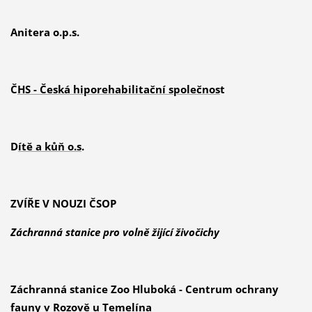
Anitera o.p.s.
Č
HS - Česká hiporehabilitační společnos
t
D
ítě a kůň o.s
.
ZVÍŘE V NOUZI ČSOP
Záchranná stanice pro volně žijící živočichy
Záchranná stanice Zoo Hluboká - Centrum ochrany
fauny v Rozově u Temelína