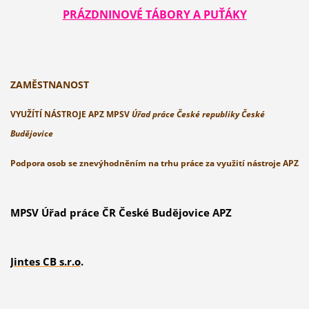
PRÁZDNINOVÉ TÁBORY A PUŤÁKY
ZAMĚSTNANOST
VYUŽÍTÍ NÁSTROJE APZ MPSV
Úřad práce České republiky České
Budějovice
Podpora osob se znevýhodněním na trhu práce za využití nástroje APZ
MPSV Úřad práce ČR České Budějovice APZ
J
intes CB s.r.o
.