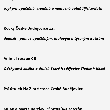
azyl pro opuštěná, zraněná a nemocná volně žijící zvířata
Kočky České Budějovice z.s.
depozit - pomoc opuštěným, toulavým a týraným kočkám
Animal rescue CB
Odchytová služba a útulek Staré Hodějovice Vladimír Kössl
Psí útulek Na Zlaté stoce České Budějovice
M
ilan a Marta Bartlovi
chovatelské potř
eby