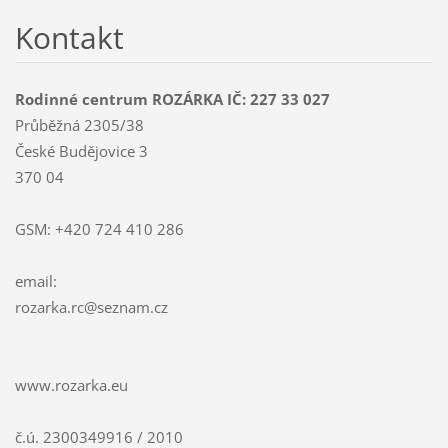
Kontakt
Rodinné centrum ROZÁRKA IČ: 227 33 027
Průběžná 2305/38
České Budějovice 3
370 04
GSM: +420 724 410 286
email:
rozarka.
rc@sezna
m.cz
www.rozarka.eu
č.ú. 2300349916 / 2010