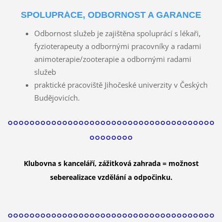
SPOLUPRÁCE, ODBORNOST A GARANCE
Odbornost služeb je zajištěna spoluprácí s lékaři,
fyzioterapeuty a odbornými pracovníky a radami
animoterapie/zooterapie a odbornými radami
služeb
praktické pracoviště Jihočeské univerzity v Českých
Budějovicích.
°°°°°°°°°°°°°°°°°°°°°°°°°°°°°°°°°°°°°°
°°°°°°°°
Klubovna s kanceláří, zážitková zahrada = možnost
seberealizace vzdělání a odpočinku.
°°°°°°°°°°°°°°°°°°°°°°°°°°°°°°°°°°°°°°