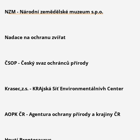
N
ZM - Národní zemědělské muzeum s.p.o.
Nadace na ochranu zvířat
ČSOP - Český svaz ochránců přírody
Krasec,z.s. - KRAjská Síť Environmentálnívh Center
AOPK ČR - Agentura ochrany přírody a krajiny ČR
Hnutí Brontosaurus