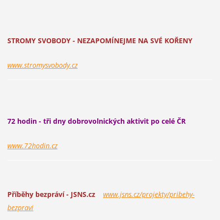
STROMY SVOBODY - NEZAPOMÍNEJME NA SVÉ KOŘENY
www.stromysvobody.cz
72 hodin - tři dny dobrovolnických aktivit po celé ČR
www.72hodin.cz
Příběhy bezpráví - JSNS.cz
www.jsns.cz/projekty/pribehy-
bezpravi